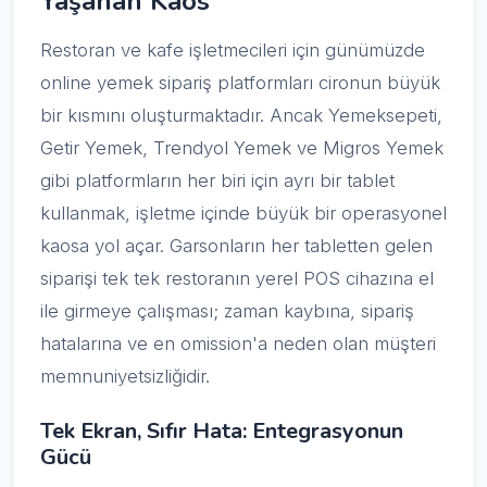
Yaşanan Kaos
Restoran ve kafe işletmecileri için günümüzde
online yemek sipariş platformları cironun büyük
bir kısmını oluşturmaktadır. Ancak Yemeksepeti,
Getir Yemek, Trendyol Yemek ve Migros Yemek
gibi platformların her biri için ayrı bir tablet
kullanmak, işletme içinde büyük bir operasyonel
kaosa yol açar. Garsonların her tabletten gelen
siparişi tek tek restoranın yerel POS cihazına el
ile girmeye çalışması; zaman kaybına, sipariş
hatalarına ve en omission'a neden olan müşteri
memnuniyetsizliğidir.
Tek Ekran, Sıfır Hata: Entegrasyonun
Gücü