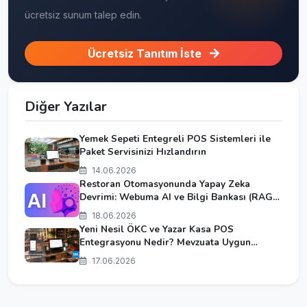
ücretsiz sunum talep edin.
Ücretsiz Tanıtım İste
Diğer Yazılar
Yemek Sepeti Entegreli POS Sistemleri ile
Paket Servisinizi Hızlandırın
14.06.2026
Restoran Otomasyonunda Yapay Zeka
Devrimi: Webuma AI ve Bilgi Bankası (RAG)
Mimarisi
18.06.2026
Yeni Nesil ÖKC ve Yazar Kasa POS
Entegrasyonu Nedir? Mevzuata Uygun
Çözümler
17.06.2026