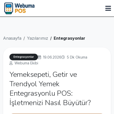
Anasayfa
Yazılarımız
Entegrasyonlar
19.06.2026
5 Dk Okuma
Entegrasyonlar
Webuma Ekibi
Yemeksepeti, Getir ve
Trendyol Yemek
Entegrasyonlu POS:
İşletmenizi Nasıl Büyütür?