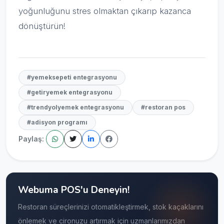
yoğunluğunu stres olmaktan çıkarıp kazanca
dönüştürün!
#yemeksepeti entegrasyonu
#getiryemek entegrasyonu
#trendyolyemek entegrasyonu
#restoran pos
#adisyon programı
Paylaş:
Webuma POS'u Deneyin!
Restoran süreçlerinizi otomatikleştirmek, stok kaçaklarını
önlemek ve cironuzu artırmak için uzmanlarımızdan