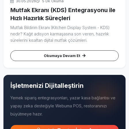
30.05.2026
5 Dk Okuma
Mutfak Ekranı (KDS) Entegrasyonu ile
Hızlı Hazırlık Süreçleri
Mutfak Bildirim Ekranı (Kitchen Display System - KDS)
nedir? Kağıt adisyon karmaşasına son veren, hazırlık
sürelerini kısaltan dijital mutfak çözümleri.
Okumaya Devam Et
İşletmenizi Dijitalleştirin
Yemek sipariş entegrasyonları, yazar kasa bağlantısı ve
yapay zeka desteğiyle Webuma POS, restoranınızı
büyütmeye hazır.